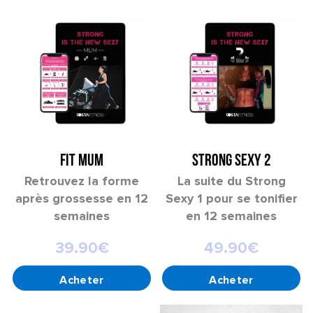
FIT MUM
STRONG SEXY 2
Retrouvez la forme
La suite du Strong
après grossesse en 12
Sexy 1 pour se tonifier
semaines
en 12 semaines
39.90
€
49.90
€
AJOUTER AU PANIER
CHOIX DES OPTIONS