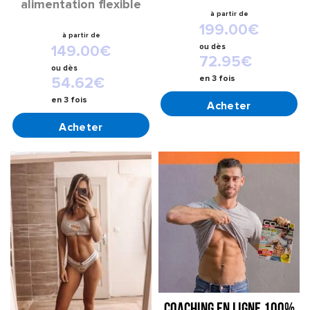
alimentation flexible
199.00
€
149.00
€
ou
dès
72.95
€
ou
dès
en 3 fois
54.62
€
CHOIX DES OPTIONS
en 3 fois
CHOIX DES OPTIONS