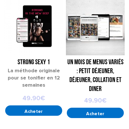
STRONG SEXY 1
Un mois de menus variés
La méthode originale
: petit déjeuner,
pour se tonifier en 12
déjeuner, collation et
semaines
diner
49.90
€
49.90
€
CHOIX DES OPTIONS
AJOUTER AU PANIER