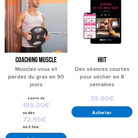
COACHING MUSCLE
HIIT
Musclez-vous et
Des séances courtes
perdez du gras en 90
pour sécher en 8
jours
semaines
39.90
€
199.00
€
AJOUTER AU PANIER
ou
dès
72.95
€
en 3 fois
CHOIX DES OPTIONS