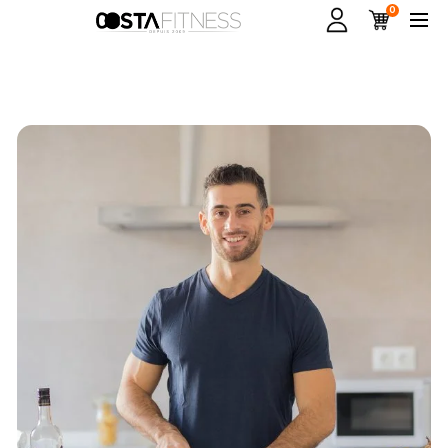
0
ory_list]
t]