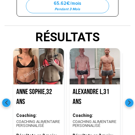
65.62€/mois
Pendant 3 Mois
RÉSULTATS
Anne Sophie,32
Alexandre L,31
Le
ans
ans
Co
CO
Coaching:
Coaching:
PE
COACHING ALIMENTAIRE
COACHING ALIMENTAIRE
PERSONNALISÉ
PERSONNALISÉ
Rés
-7 