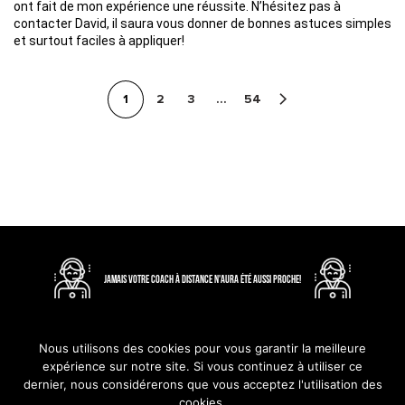
ont fait de mon expérience une réussite. N’hésitez pas à
contacter David, il saura vous donner de bonnes astuces simples
et surtout faciles à appliquer!
1
2
3
…
54
JAMAIS VOTRE COACH À DISTANCE N'AURA ÉTÉ AUSSI PROCHE!
Nous utilisons des cookies pour vous garantir la meilleure
expérience sur notre site. Si vous continuez à utiliser ce
dernier, nous considérerons que vous acceptez l'utilisation des
Le guide complet du
2026 Costa Fitness - Tous droits
cookies.