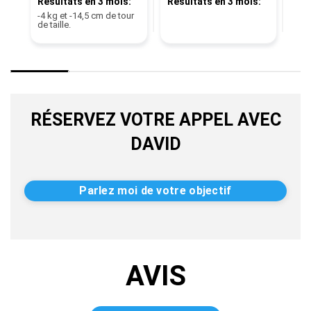
Résultats en 3 mois:
Résultats en 3 mois:
tail
-4 kg et -14,5 cm de tour
de taille.
RÉSERVEZ VOTRE APPEL AVEC
DAVID
Parlez moi de votre objectif
AVIS