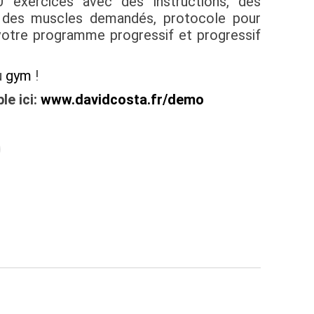
0 exercices avec des instructions, des
 des muscles demandés, protocole pour
votre programme progressif et progressif
u
gym
!
le ici:
www.davidcosta.fr/demo