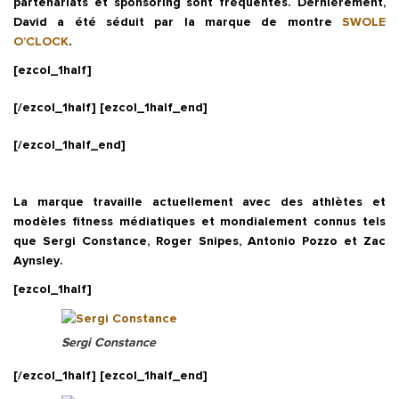
partenariats et sponsoring sont fréquentes. Dernièrement,
David a été séduit par la marque de montre
SWOLE
O’CLOCK
.
[ezcol_1half]
[/ezcol_1half] [ezcol_1half_end]
[/ezcol_1half_end]
La marque travaille actuellement avec des athlètes et
modèles fitness médiatiques et mondialement connus tels
que
Sergi Constance
,
Roger Snipes
,
Antonio Pozzo
et
Zac
Aynsley
.
[ezcol_1half]
Sergi Constance
[/ezcol_1half] [ezcol_1half_end]