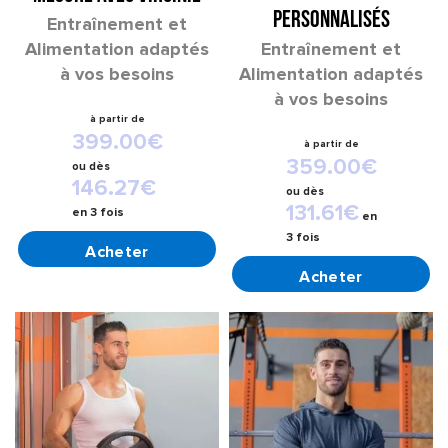
Personnalisés
Entraînement et
Alimentation adaptés
Entraînement et
à vos besoins
Alimentation adaptés
à vos besoins
399.00
€
359.00
€
ou
dès
146.27
€
ou
dès
131.61
€
en 3 fois
en
3 fois
CHOIX DES OPTIONS
CHOIX DES OPTIONS