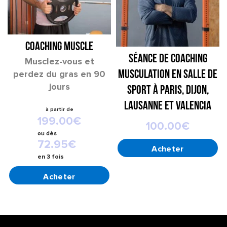
COACHING MUSCLE
Séance de coaching
Musclez-vous et
perdez du gras en 90
musculation en salle de
jours
sport à Paris, Dijon,
Lausanne et Valencia
199.00
€
100.00
€
ou
dès
72.95
€
CHOIX DES OPTIONS
en 3 fois
CHOIX DES OPTIONS