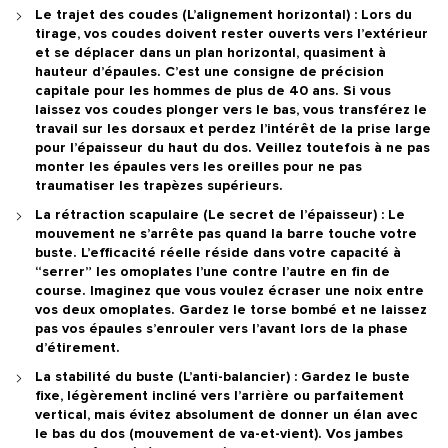
Le trajet des coudes (L’alignement horizontal) :
Lors du
tirage, vos coudes doivent rester ouverts vers l’extérieur
et se déplacer dans un plan horizontal, quasiment à
hauteur d’épaules.
C’est une consigne de précision
capitale pour les hommes de plus de 40 ans.
Si vous
laissez vos coudes plonger vers le bas, vous transférez le
travail sur les dorsaux et perdez l’intérêt de la prise large
pour l’épaisseur du haut du dos. Veillez toutefois à ne pas
monter les épaules vers les oreilles pour ne pas
traumatiser les trapèzes supérieurs.
La rétraction scapulaire (Le secret de l’épaisseur) :
Le
mouvement ne s’arrête pas quand la barre touche votre
buste. L’efficacité réelle réside dans votre capacité à
“serrer” les omoplates l’une contre l’autre en fin de
course. Imaginez que vous voulez écraser une noix entre
vos deux omoplates. Gardez le torse bombé et ne laissez
pas vos épaules s’enrouler vers l’avant lors de la phase
d’étirement.
La stabilité du buste (L’anti-balancier) :
Gardez le buste
fixe, légèrement incliné vers l’arrière ou parfaitement
vertical, mais évitez absolument de donner un élan avec
le bas du dos (mouvement de va-et-vient). Vos jambes