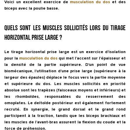
Voici un excellent exercice de
musculation du dos
et des
biceps avec la poulie basse.
Quels sont les muscles sollicités lors du tirage
horizontal prise large ?
Le
tirage horizontal prise large
est un exercice d’isolation
pour la
musculation du dos
qui met l’accent sur l’épaisseur et
la densité de la partie supérieure. D’un point de vue
biomécanique, l’utilisation d’une prise large (supérieure à la
largeur des épaules) déplace le focus vers la
partie moyenne
et supérieure du dos
. Les muscles sollicités en priorité
absolue sont les
trapèzes (faisceaux moyens et inférieurs)
et
les
rhomboïdes
, responsables du resserrement des
omoplates. Le
deltoïde postérieur
est également fortement
recruté. En synergie, le
grand dorsal
et le
grand rond
participent à la traction, tandis que les
biceps brachiaux
et
les muscles de l’avant-bras assurent la flexion du coude et la
force de préhension.