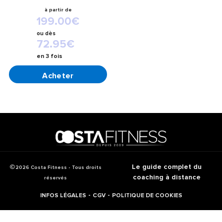
199.00
€
ou
dès
72.95
€
en 3 fois
CHOIX DES OPTIONS
Le guide complet du
2026 Costa Fitness - Tous droits
coaching à distance
réservés
-
-
INFOS LÉGALES
CGV
POLITIQUE DE COOKIES