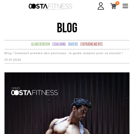
0
BLOG
Alimentation
Coaching
Divers
Entraînements
Blog /
Comment prendre des pectoraux : le guide complet pour se muscler !
01.01.2026