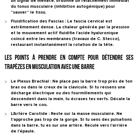
un signal de menace, ordonne un relâchement immédiat
du tonus musculaire (inhibition autogénique) pour
“sauver” le tissu.
Fluidification des Fascias :
Le fascia cervical est
extrêmement dense. La chaleur générée par la pression
et le mouvement actif fluidifie l’acide hyaluronique
coincé entre les membranes (travaux de
C. Stecco
),
restaurant instantanément la rotation de la tête.
Les points à prendre en compte pour détendre ses
trapèzes en musculation avec une barre
Le Plexus Brachial :
Ne place pas la barre trop près de ton
bras ou dans le creux de la clavicule. Si tu ressens une
décharge électrique ou des fourmillements qui
descendent dans la main,
tu écrases tes nerfs
. Décale la
barre vers le cou.
L’Artère Carotide :
Reste sur la masse musculaire. Ne
t’approche pas trop de la gorge. Si tu sens des pulsations
dans la barre, tu es sur une artère. Recule vers l’arrière
de l’épaule.