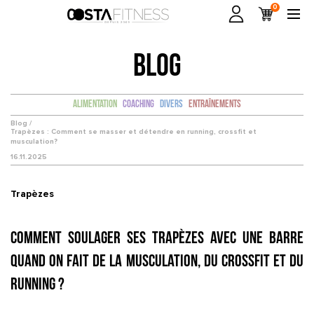
0
BLOG
Alimentation
Coaching
Divers
Entraînements
Blog /
Trapèzes : Comment se masser et détendre en running, crossfit et
musculation?
16.11.2025
Trapèzes
Comment soulager ses trapèzes avec une barre
quand on fait de la musculation, du crossfit et du
running ?