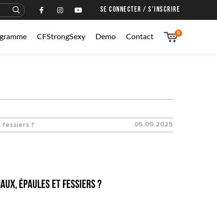
SE CONNECTER / S'INSCRIRE
0
rogramme
CFStrongSexy
Demo
Contact
05.09.2025
 fessiers ?
aux, épaules et fessiers ?