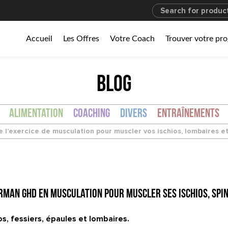
Accueil
Les Offres
Votre Coach
Trouver votre p
BLOG
Alimentation
Coaching
Divers
Entraînements
’exercice de musculation pour muscler vos ischios, lombaires et
rman GHD en musculation pour muscler ses ischios, spin
os, fessiers, épaules et lombaires.