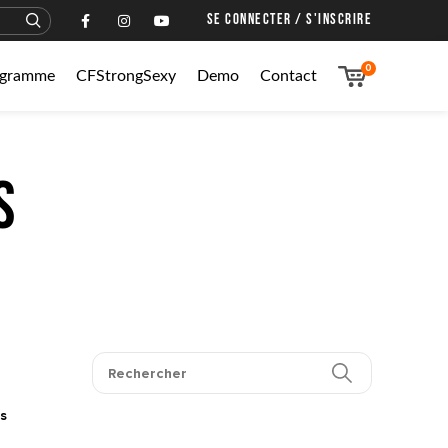
SE CONNECTER / S'INSCRIRE
0
rogramme
CFStrongSexy
Demo
Contact
s
s