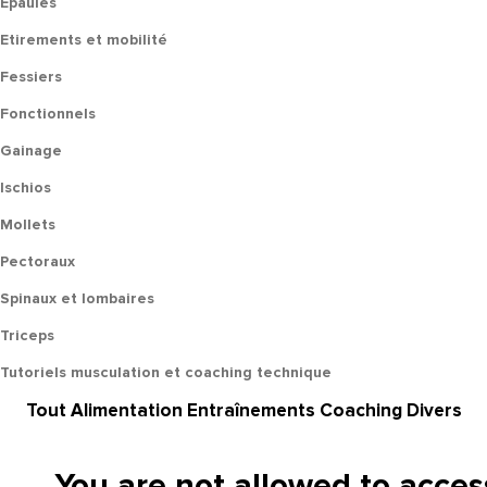
Epaules
Etirements et mobilité
Fessiers
Fonctionnels
Gainage
Ischios
Mollets
Pectoraux
Spinaux et lombaires
Triceps
Tutoriels musculation et coaching technique
Tout
Alimentation
Entraînements
Coaching
Divers
You are not allowed to acces