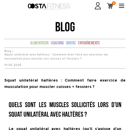
0
BLOG
Alimentation
Coaching
Divers
Entraînements
Blog /
Squat unilatéral avec haltères : Comment bien faire les exercices de
musculation pour muscler ses cuisses et fessiers ?
14.05.2025
Squat unilatéral haltères : Comment faire exercice de
musculation pour muscler cuisses + fessiers ?
Quels sont les muscles sollicités lors d’un
squat unilatéral avec haltères ?
Le
squat unilatéral avec haltères
(qu’il s’agisse d’un