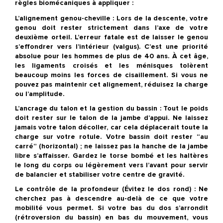
règles biomécaniques à appliquer :
L’alignement genou-cheville :
Lors de la descente, votre
genou doit rester strictement dans l’axe de votre
deuxième orteil. L’erreur fatale est de laisser le genou
s’effondrer vers l’intérieur (valgus).
C’est une priorité
absolue pour les hommes de plus de 40 ans.
À cet âge,
les ligaments croisés et les ménisques tolèrent
beaucoup moins les forces de cisaillement. Si vous ne
pouvez pas maintenir cet alignement, réduisez la charge
ou l’amplitude.
L’ancrage du talon et la gestion du bassin :
Tout le poids
doit rester sur le talon de la jambe d’appui. Ne laissez
jamais votre talon décoller, car cela déplacerait toute la
charge sur votre rotule. Votre bassin doit rester “au
carré” (horizontal) ; ne laissez pas la hanche de la jambe
libre s’affaisser. Gardez le torse bombé et les haltères
le long du corps ou légèrement vers l’avant pour servir
de balancier et stabiliser votre centre de gravité.
Le contrôle de la profondeur (Évitez le dos rond) :
Ne
cherchez pas à descendre au-delà de ce que votre
mobilité vous permet. Si votre bas du dos s’arrondit
(rétroversion du bassin) en bas du mouvement, vous