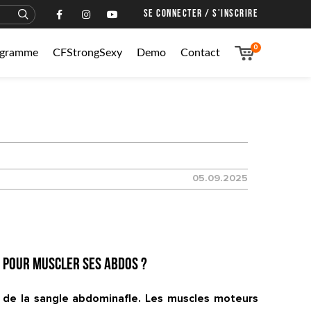
SE CONNECTER / S'INSCRIRE
0
rogramme
CFStrongSexy
Demo
Contact
05.09.2025
) pour muscler ses abdos ?
le de la sangle abdominafle. Les muscles moteurs