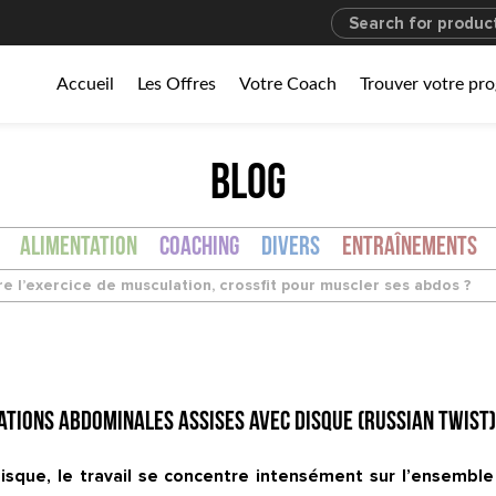
Accueil
Les Offres
Votre Coach
Trouver votre p
BLOG
Alimentation
Coaching
Divers
Entraînements
re l’exercice de musculation, crossfit pour muscler ses abdos ?
tations abdominales assises avec disque (Russian Twist
disque, le travail se concentre intensément sur l’ensemb