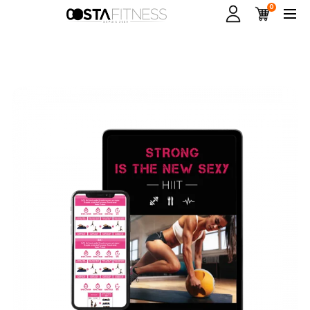
0
ory_list]
t]