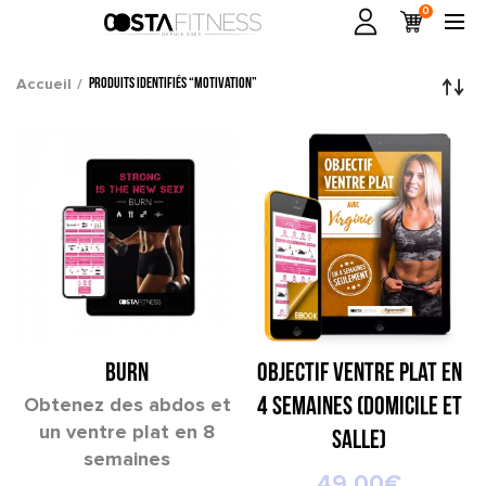
0
Accueil
Produits identifiés “motivation”
BURN
Objectif ventre plat en
Obtenez des abdos et
4 semaines (domicile et
un ventre plat en 8
salle)
semaines
49.00
€