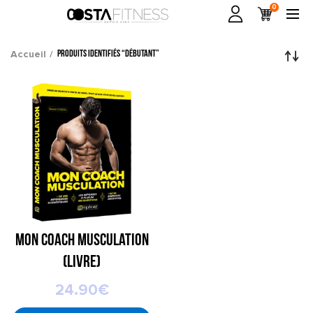
0
Accueil
Produits identifiés “débutant”
Mon Coach Musculation
(livre)
24.90
€
LIRE LA SUITE