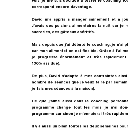
Puis, je me suis décidée à tester le coaching 10
correspond encore davantage.

David m’a appris à manger sainement et à jouer
J’avais des pulsions alimentaires la nuit car je
sucreries, des gâteaux apéritifs. 

Mais depuis que j’ai débuté le coaching, je n’ai p
car mon alimentation est flexible. Grâce à l’ali
je progresse énormément et très rapidement (
100% assidue). 

De plus, David s’adapte à mes contraintes ainsi
nombre de séances que je veux faire par semaine 
je fais mes séances à la maison).

Ce que j’aime aussi dans le coaching personnali
programme change tout les mois, je n’ai don
programme car sinon je m’ennuierai très rapideme
Il y a aussi un bilan toutes les deux semaines pour