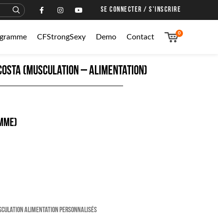
SE CONNECTER / S'INSCRIRE
0
rogramme
CFStrongSexy
Demo
Contact
 Costa (musculation – alimentation)
emme)
usculation Alimentation Personnalisés