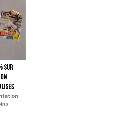
% SUR
ion
alisés
ntation
ins