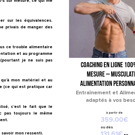
0% sur mesure, ce qui me 
 sur les équivalences.  
 me privais de manger des 
lus ce trouble alimentaire 
mentation et au programme 
pourtant je ne suis pas 
COACHING EN LIGNE 100
MESURE – Musculat
 qu’à mon matériel et au 
Alimentation Personn
(ce qui est pratique car 
Entraînement et Alime
adaptés à vos beso
sé, c’est le fait que le 
c pas toujours le même 
359.00
€
nt. 

ou
dès
131.61
€
 savoir mon ressenti. 

en