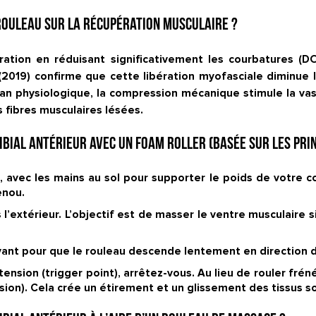
rouleau sur la récupération musculaire ?
ation en réduisant significativement les courbatures (D
019) confirme que cette libération myofasciale diminue la
an physiologique, la compression mécanique stimule la vascu
 fibres musculaires lésées.
bial antérieur avec un foam roller (basée sur les prin
avec les mains au sol pour supporter le poids de votre cor
enou.
extérieur. L’objectif est de masser le ventre musculaire si
avant pour que le rouleau descende lentement en direction d
tension (
trigger point
), arrêtez-vous. Au lieu de rouler fr
nsion). Cela crée un étirement et un glissement des tissus s