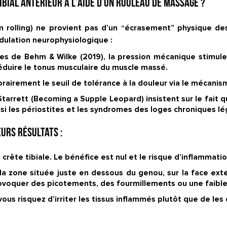
bial antérieur à l’aide d’un rouleau de massage ?
 rolling
) ne provient pas d’un “écrasement” physique des 
dulation neurophysiologique :
es de Behm & Wilke (2019), la pression mécanique stimul
réduire le tonus musculaire du muscle massé.
rement le seuil de tolérance à la douleur via le mécani
tarrett (
Becoming a Supple Leopard
) insistent sur le fait 
nsi les périostites et les syndromes des loges chroniques lé
urs résultats :
crête tibiale. Le bénéfice est nul et le risque d’inflammatio
 zone située juste en dessous du genou, sur la face exter
ovoquer des picotements, des fourmillements ou une faibl
us risquez d’irriter les tissus inflammés plutôt que de les