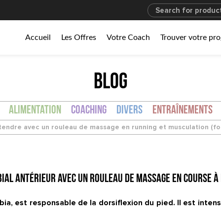
Accueil
Les Offres
Votre Coach
Trouver votre p
BLOG
Alimentation
Coaching
Divers
Entraînements
endre avec un rouleau de massage en running et musculation (foa
al antérieur avec un rouleau de massage en course à p
bia, est responsable de la dorsiflexion du pied. Il est intens