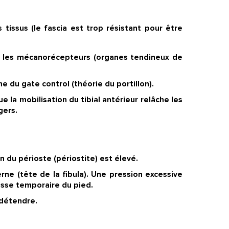
tissus (le fascia est trop résistant pour être
e les mécanorécepteurs (organes tendineux de
sme du
gate control
(théorie du portillon).
que la mobilisation du tibial antérieur relâche les
gers.
n du périoste (périostite) est élevé.
ne (tête de la fibula). Une pression excessive
esse temporaire du pied.
 détendre.