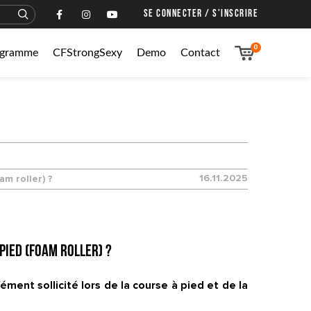
SE CONNECTER / S'INSCRIRE
0
rogramme
CFStrongSexy
Demo
Contact
16.11.2025
m roller) ?
ied (foam roller) ?
ément sollicité lors de la course à pied et de la