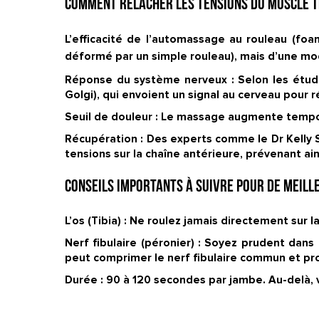
Comment relâcher les tensions du muscle ti
L’efficacité de l’automassage au rouleau (
foam
déformé par un simple rouleau), mais d’une mo
Réponse du système nerveux :
Selon les étud
Golgi), qui envoient un signal au cerveau pour 
Seuil de douleur :
Le massage augmente temporai
Récupération :
Des experts comme le Dr Kelly S
tensions sur la chaîne antérieure, prévenant ai
Conseils importants à suivre pour de meille
L’os (Tibia) :
Ne roulez jamais directement sur la 
Nerf fibulaire (péronier) :
Soyez prudent dans la
peut comprimer le nerf fibulaire commun et pr
Durée :
90 à 120 secondes par jambe. Au-delà, vo