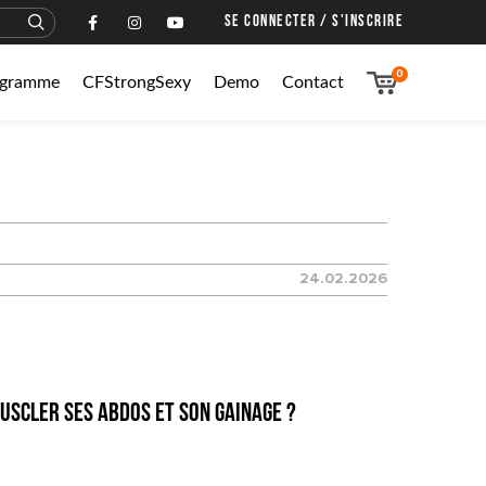
SE CONNECTER / S'INSCRIRE
0
rogramme
CFStrongSexy
Demo
Contact
24.02.2026
uscler ses abdos et son gainage ?