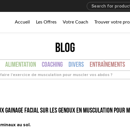
Accueil
Les Offres
Votre Coach
Trouver votre p
BLOG
Alimentation
Coaching
Divers
Entraînements
faire l’exercice de musculation pour muscler vos abdos ?
x Gainage facial sur les genoux en musculation pour m
minaux au sol.