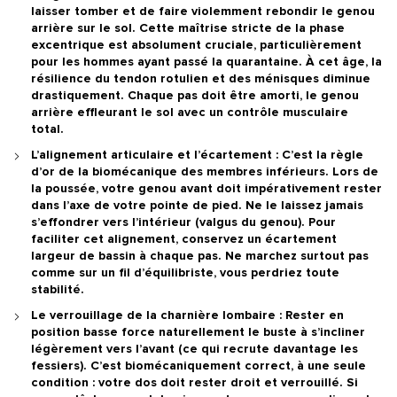
laisser tomber et de faire violemment rebondir le genou
arrière sur le sol.
Cette maîtrise stricte de la phase
excentrique est absolument cruciale, particulièrement
pour les hommes ayant passé la quarantaine.
À cet âge, la
résilience du tendon rotulien et des ménisques diminue
drastiquement. Chaque pas doit être amorti, le genou
arrière effleurant le sol avec un contrôle musculaire
total.
L’alignement articulaire et l’écartement :
C’est la règle
d’or de la biomécanique des membres inférieurs. Lors de
la poussée, votre genou avant doit impérativement rester
dans l’axe de votre pointe de pied. Ne le laissez jamais
s’effondrer vers l’intérieur (valgus du genou). Pour
faciliter cet alignement, conservez un écartement
largeur de bassin à chaque pas. Ne marchez surtout pas
comme sur un fil d’équilibriste, vous perdriez toute
stabilité.
Le verrouillage de la charnière lombaire :
Rester en
position basse force naturellement le buste à s’incliner
légèrement vers l’avant (ce qui recrute davantage les
fessiers). C’est biomécaniquement correct, à une seule
condition : votre dos doit rester droit et verrouillé. Si