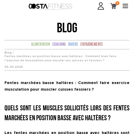
0
BLOG
Alimentation
Coaching
Divers
Entraînements
Blog /
Fentes marchées en position basse avec haltères : Comment bien faire
l’exercice de musculation pour muscler vos cuisses et fessiers ?
05.09.2025
Fentes marchées basse haltères : Comment faire exercice
musculation pour muscler cuisses fessiers ?
Quels sont les muscles sollicités lors des fentes
marchées en position basse avec haltères ?
Les
fentes marchées en position basse avec haltères
sont