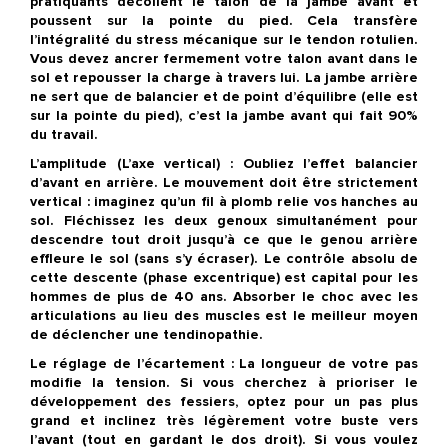
pratiquants décollent le talon de la jambe avant et
poussent sur la pointe du pied. Cela transfère
l’intégralité du stress mécanique sur le tendon rotulien.
Vous devez ancrer fermement votre talon avant dans le
sol et repousser la charge à travers lui. La jambe arrière
ne sert que de balancier et de point d’équilibre (elle est
sur la pointe du pied), c’est la jambe avant qui fait 90%
du travail.
L’amplitude (L’axe vertical) :
Oubliez l’effet balancier
d’avant en arrière. Le mouvement doit être strictement
vertical : imaginez qu’un fil à plomb relie vos hanches au
sol. Fléchissez les deux genoux simultanément pour
descendre tout droit jusqu’à ce que le genou arrière
effleure le sol (sans s’y écraser).
Le contrôle absolu de
cette descente (phase excentrique) est capital pour les
hommes de plus de 40 ans.
Absorber le choc avec les
articulations au lieu des muscles est le meilleur moyen
de déclencher une tendinopathie.
Le réglage de l’écartement :
La longueur de votre pas
modifie la tension. Si vous cherchez à prioriser le
développement des fessiers, optez pour un pas plus
grand et inclinez très légèrement votre buste vers
l’avant (tout en gardant le dos droit). Si vous voulez