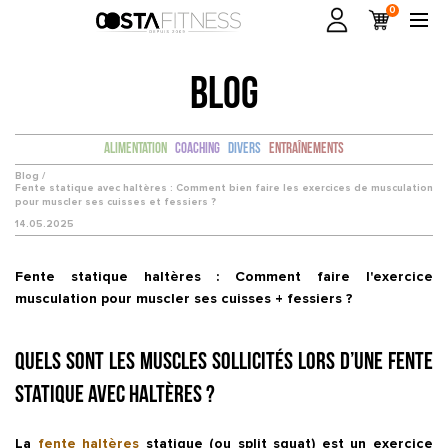
0
BLOG
Alimentation
Coaching
Divers
Entraînements
Blog /
Fente statique avec haltères : Comment bien faire les exercices de musculation
pour muscler ses cuisses et fessiers ?
14.05.2025
Fente statique haltères : Comment faire l'exercice
musculation pour muscler ses cuisses + fessiers ?
Quels sont les muscles sollicités lors d’une fente
statique avec haltères ?
La
fente haltères
statique
(ou
split squat
) est un exercice