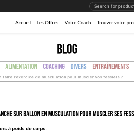
Accueil
Les Offres
Votre Coach
Trouver votre p
BLOG
Alimentation
Coaching
Divers
Entraînements
 faire l’exercice de musculation pour muscler vos fessiers ?
anche sur ballon en musculation pour muscler ses fess
ers à poids de corps.