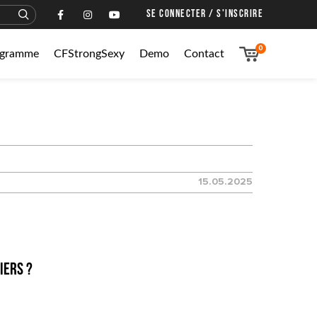
SE CONNECTER / S'INSCRIRE
0
rogramme
CFStrongSexy
Demo
Contact
15.05.2025
iers ?