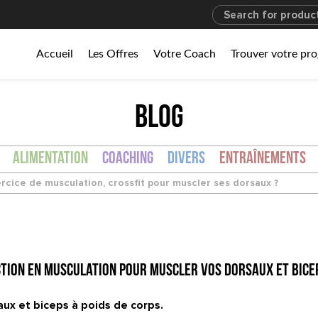
Accueil
Les Offres
Votre Coach
Trouver votre p
BLOG
Alimentation
Coaching
Divers
Entraînements
rcice de musculation, crossfit pour muscler ses dorsaux ?
ction en musculation pour muscler vos dorsaux et bice
aux et biceps à poids de corps.