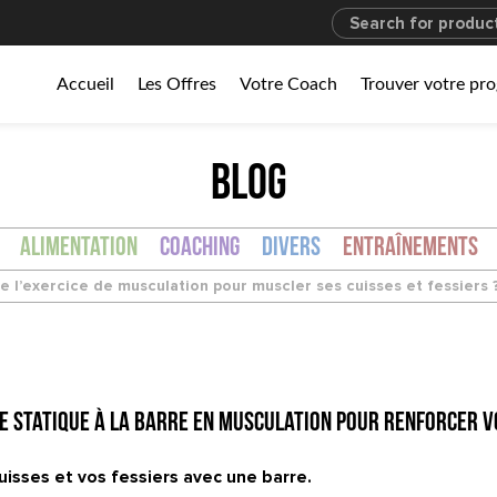
Accueil
Les Offres
Votre Coach
Trouver votre p
BLOG
Alimentation
Coaching
Divers
Entraînements
e l’exercice de musculation pour muscler ses cuisses et fessiers 
e statique à la barre en musculation pour renforcer vo
uisses et vos fessiers avec une barre.