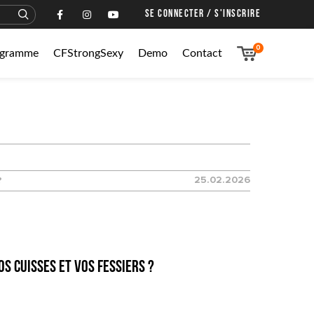
SE CONNECTER / S'INSCRIRE
0
rogramme
CFStrongSexy
Demo
Contact
25.02.2026
?
s cuisses et vos fessiers ?