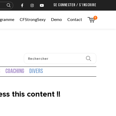
SE CONNECTER / S'INSCRIRE
0
rogramme
CFStrongSexy
Demo
Contact
s
Coaching
Divers
ss this content !!