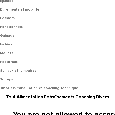
Epaules
Etirements et mobilité
Fessiers
Fonctionnels
Gainage
Ischios
Mollets
Pectoraux
Spinaux et lombaires
Triceps
Tutoriels musculation et coaching technique
Tout
Alimentation
Entraînements
Coaching
Divers
You are not allowed to acces